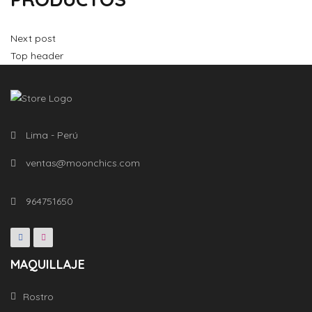
Next post
Top header
Lima - Perú
ventas@moonchics.com
964751650
MAQUILLAJE
Rostro