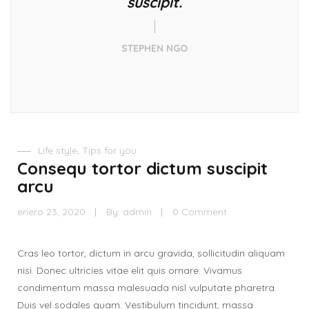
suscipit.
STEPHEN NGO
Life style
,
Tips for you
Consequ tortor dictum suscipit
arcu
enero 23, 2020
By:
admin
0 Comment
Cras leo tortor, dictum in arcu gravida, sollicitudin aliquam
nisi. Donec ultricies vitae elit quis ornare. Vivamus
condimentum massa malesuada nisl vulputate pharetra.
Duis vel sodales quam. Vestibulum tincidunt, massa