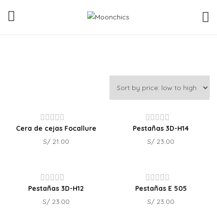
Cera de cejas Focallure
Pestañas 3D-H14
Rated
Rated
S/
21.00
S/
23.00
0
0
out
out
of
of
5
5
Pestañas 3D-H12
Pestañas E 505
Rated
Rated
S/
23.00
S/
23.00
0
0
out
out